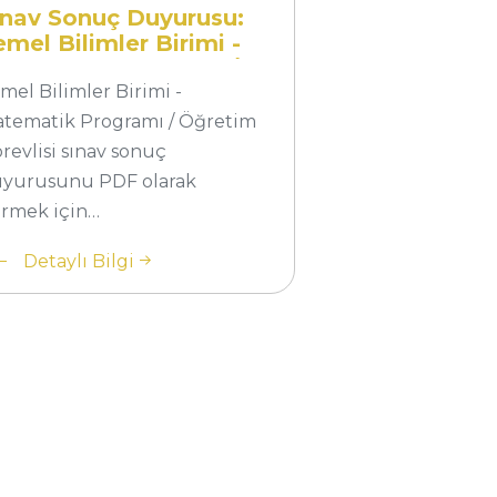
ogramı /
ınav Sonuç Duyurusu:
retim
emel Bilimler Birimi -
atematik Programı /
evlisi
ğretim Görevlisi
mel Bilimler Birimi -
tematik Programı / Öğretim
revlisi sınav sonuç
yurusunu PDF olarak
rmek için…
Detaylı Bilgi