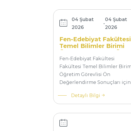
Temel Bilimler
Birimi Öğretim
Görevlisi Ön
04 Şubat
04 Şubat
-
Değerlendirme
2026
2026
Sonuçları
Fen-Edebiyat Fakültesi
Temel Bilimler Birimi
Öğretim Görevlisi Ön
Değerlendirme Sonuçla
Fen-Edebiyat Fakültesi
Fakültesi Temel Bilimler Birim
Öğretim Görevlisi Ön
Değerlendirme Sonuçları içi
TED
Detaylı Bilgi
Üniversitesi
Temel Bilimler
Birimi Öğretim
Üyesi/Görevlisi