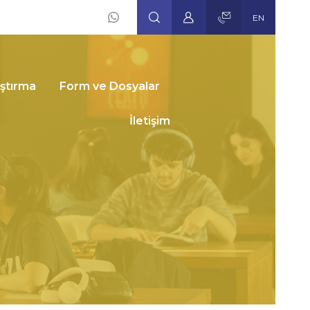
EN
Social
Icons
ştırma
Form ve Dosyalar
İletişim
n-Edebiyat
ültesi –