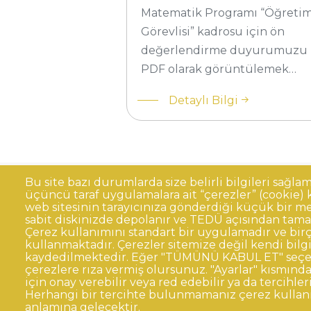
değerlendirme duyuru
Matematik Programı “Öğreti
Görevlisi” kadrosu için ön
değerlendirme duyurumuzu
PDF olarak görüntülemek…
Detaylı Bilgi
Bu site bazı durumlarda size belirli bilgileri sağla
üçüncü taraf uygulamalara ait “çerezler” (cookie) ku
Sıkça Sorulan Sorular
Kişisel Verilerin 
Dipnot
web sitesinin tarayıcınıza gönderdiği küçük bir me
sabit diskinizde depolanır ve TEDÜ açısından tama
Kurumsal Kimlik
Çerez kullanımını standart bir uygulamadır ve birç
kullanmaktadır. Çerezler sitemize değil kendi bilg
© TED Üniversitesi. Ziya Gökalp Caddesi N
kaydedilmektedir. Eğer "TÜMÜNÜ KABUL ET" seçen
çerezlere rıza vermiş olursunuz. "Ayarlar" kısmından
için onay verebilir veya red edebilir ya da tercihleri
TED
TED
TED
TED
TED
Herhangi bir tercihte bulunmamanız çerez kulla
Üniversitesi
Üniversitesi
Üniversitesi
Üniversitesi
Üniversitesi
WhatsAp
anlamına gelecektir.