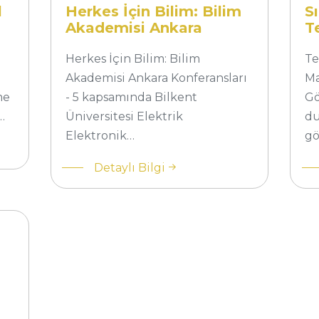
Pr
l
Herkes İçin Bilim: Bilim
S
Öğ
Akademisi Ankara
T
Konferansları
M
Gör
Herkes İçin Bilim: Bilim
Ö
Te
Akademisi Ankara Konferansları
Ma
me
- 5 kapsamında Bilkent
Gö
…
Üniversitesi Elektrik
du
Elektronik…
gö
Detaylı Bilgi