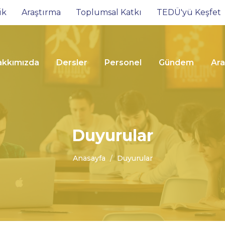
ik
Araştırma
Toplumsal Katkı
TEDÜ'yü Keşfet
akkımızda
Dersler
Personel
Gündem
Ara
Duyurular
Anasayfa
Duyurular
Fen-Edebiyat
Fe
Fakültesi –
Fak