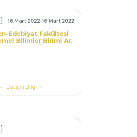
mel Bilimler
imi Ar. Gör.
drosu Ön
16 Mart 2022
-
16 Mart 2022
ğerlendirme
en-Edebiyat Fakültesi –
nuçları
emel Bilimler Birimi Ar.
ör. Kadrosu Ön
eğerlendirme Sonuçları
nav
Detaylı Bilgi
nuç
yurusu:
mel
imler
imi -
tematik