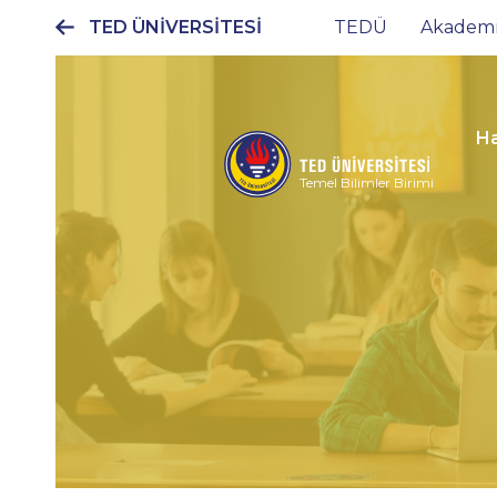
TED ÜNİVERSİTESİ
TEDÜ
Akadem
Ana
gezinti
menüsü
H
Temel Bilimler Birimi
Fen-Edebiyat
Fakültesi