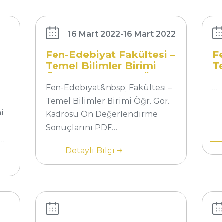
Temel Bilimler
Te
Birimi Öğr. Gör.
Bir
Kadrosu Ön
Ka
16 Mart 2022
-
16 Mart 2022
Değerlendirme
De
Fen-Edebiyat Fakültesi –
F
Sonuçları
So
Temel Bilimler Birimi
T
Öğr. Gör. Kadrosu Ön
G
Değerlendirme Sonuçları
Fen-Edebiyat&nbsp; Fakültesi –
D
…
rı
Temel Bilimler Birimi Öğr. Gör.
i
Kadrosu Ön Değerlendirme
Sonuçlarını PDF…
Sı
n…
So
Detaylı Bilgi
Du
Herkes İçin
Te
Bilim: Bilim
Bil
Akademisi
Bir
Ankara
Ma
Konferansları