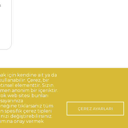
su
m
mak için kendine ait ya da
llanabilir. Çerez, bir
Korunması
Gizlilik Politikası
Sorumluluk Reddi
Açık Rıza
tinsel elementtir. Sizin
men anonim bir içeriktir.
ok web sitesi bunları
isayarınıza
o:48 06420, Kolej Çankaya ANKARA
eğine tıklarsanız tüm
ÇEREZ AYARLARI
 spesifik çerez tipleri
nizi değiştirebilirsiniz.
nımına onay vermek
p