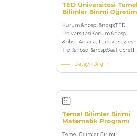
(Yarı Zamanlı)
TED Üniversitesi Teme
Bilimler Birimi Öğretim
Üyesi/Görevlisi (Yarı
Zamanlı)
Kurum:&nbsp; &nbsp;TED
ÜniversitesiKonum:&nbsp;
&nbsp;Ankara, TürkiyeSözleş
Tipi:&nbsp; &nbsp;Saat ücretli
Temel Bilimler
Detaylı Bilgi
Birimi
Matematik
Programı
“Öğretim
Görevlisi”
kadrosu için ön
Temel Bilimler Birimi
değerlendirme
Matematik Programı
duyurusu
“Öğretim Görevlisi”
kadrosu için ön
Temel Bilimler Birimi