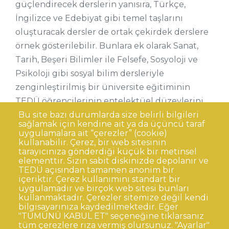
güçlendirecek derslerin yanısıra, Türkçe,
İngilizce ve Edebiyat gibi temel taşlarını
oluşturacak dersler de ortak çekirdek derslere
örnek gösterilebilir. Bunlara ek olarak Sanat,
Tarih, Beşeri Bilimler ile Felsefe, Sosyoloji ve
Psikoloji gibi sosyal bilim dersleriyle
zenginleştirilmiş bir üniversite eğitiminin
TEDÜ öğrencilerinin entelektüel düzeylerini
arttırması beklenir.
Bu site bazı durumlarda size belirli bilgileri
sağlamak için kendine ait ya da üçüncü taraf
uygulamalara ait “çerezler” (cookie)
kullanabilir. Çerez, bir web sitesinin
tarayıcınıza gönderdiği küçük bir metinsel
elementtir. Sizin sabit diskinizde depolanır ve
TEDÜ açısından tamamen anonim bir
Dipnot
Sıkça Sorulan Sorular
içeriktir. Çerez kullanımını standart bir
uygulamadır ve birçok web sitesi bunları
Kişisel Verilerin Korunması
kullanmaktadır. Çerezler sitemize değil kendi
Gizlilik Politikası
Sorumluluk Reddi
bilgisayarınıza kaydedilmektedir. Eğer
"TÜMÜNÜ KABUL ET" seçeneğine tıklarsanız
Açık Rıza
Kurumsal Kimlik
tüm çerezlere rıza vermiş olursunuz. "Ayarlar"