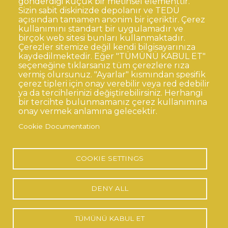
gönderdiği küçük bir metinsel elementtir.
Sizin sabit diskinizde depolanır ve TEDÜ
açısından tamamen anonim bir içeriktir. Çerez
Dipnot
Clarification Text on Personal Data
kullanımını standart bir uygulamadır ve
Processing
birçok web sitesi bunları kullanmaktadır.
Disclaimer
Corporate Identity
Çerezler sitemize değil kendi bilgisayarınıza
kaydedilmektedir. Eğer "TÜMÜNÜ KABUL ET"
Open Consent Statement
seçeneğine tıklarsanız tüm çerezlere rıza
vermiş olursunuz. "Ayarlar" kısmından spesifik
© TED University. Ziya Gökalp Caddesi No:48 06420, Kolej
çerez tipleri için onay verebilir veya red edebilir
Çankaya - Ankara
ya da tercihlerinizi değiştirebilirsiniz. Herhangi
bir tercihte bulunmamanız çerez kullanımına
onay vermek anlamına gelecektir.
TED
TED
TED
TED
TED
Cookie Documentation
University
University
University
University
University
Contact
Twitter
YouTube
Facebook
Instagram
LinkedIn
via
page
channel
page
page
page
WhatsApp
COOKIE SETTINGS
DENY ALL
TÜMÜNÜ KABUL ET