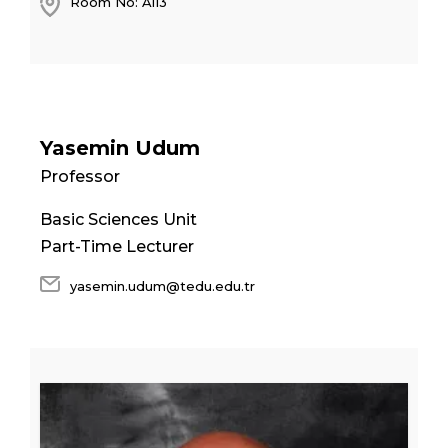
Room No: A113
Yasemin Udum
Professor
Basic Sciences Unit
Part-Time Lecturer
yasemin.udum@tedu.edu.tr