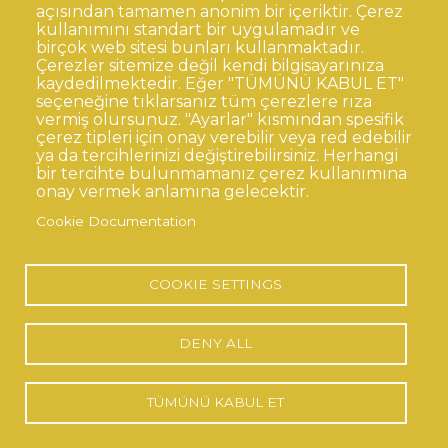
açısından tamamen anonim bir içeriktir. Çerez
kullanımını standart bir uygulamadır ve
birçok web sitesi bunları kullanmaktadır.
Çerezler sitemize değil kendi bilgisayarınıza
kaydedilmektedir. Eğer "TÜMÜNÜ KABUL ET"
seçeneğine tıklarsanız tüm çerezlere rıza
vermiş olursunuz. "Ayarlar" kısmından spesifik
çerez tipleri için onay verebilir veya red edebilir
ya da tercihlerinizi değiştirebilirsiniz. Herhangi
bir tercihte bulunmamanız çerez kullanımına
onay vermek anlamına gelecektir.
Cookie Documentation
COOKIE SETTINGS
DENY ALL
Gözde Ünsoy
TÜMÜNÜ KABUL ET
Associate Professor