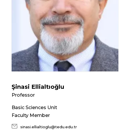
Şinasi Ellialtıoğlu
Professor
Basic Sciences Unit
Faculty Member
sinasi.ellialtioglu@tedu.edu.tr