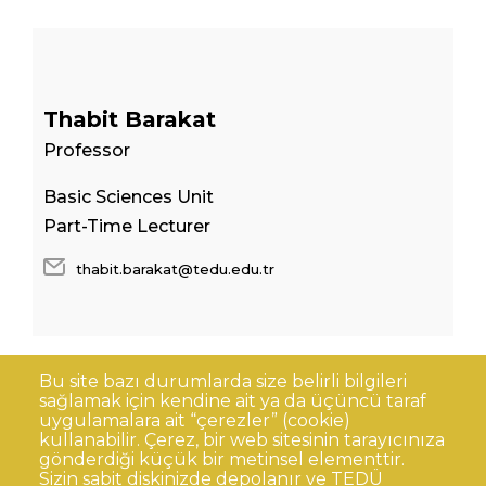
Thabit Barakat
Professor
Basic Sciences Unit
Part-Time Lecturer
thabit.barakat@tedu.edu.tr
Bu site bazı durumlarda size belirli bilgileri
sağlamak için kendine ait ya da üçüncü taraf
uygulamalara ait “çerezler” (cookie)
kullanabilir. Çerez, bir web sitesinin tarayıcınıza
gönderdiği küçük bir metinsel elementtir.
Sizin sabit diskinizde depolanır ve TEDÜ