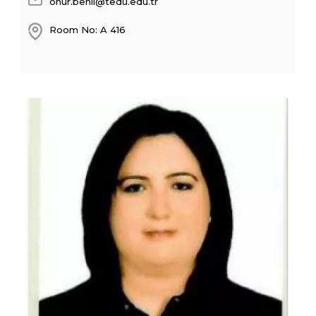
onur.benli@tedu.edu.tr
Room No: A 416