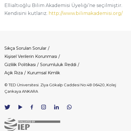
Ellialtıoğlu Bilim Akademisi Üyeliği’ne seçilmiştir.
Kendisini kutlarız.
http://www.bilimakademisi.org/
Dipnot
Sıkça Sorulan Sorular
Kişisel Verilerin Korunması
Gizlilik Politikası
Sorumluluk Reddi
Açık Rıza
Kurumsal Kimlik
© TED Üniversitesi. Ziya Gökalp Caddesi No:48 06420, Kolej
Çankaya ANKARA
TED
TED
TED
TED
TED
Üniversitesi
Üniversitesi
Üniversitesi
Üniversitesi
Üniversitesi
WhatsApp
Twitter
YouTube
Facebook
Instagram
LinkedIn
ile
sayfası
kanalı
sayfası
sayfası
sayfası
iletişime
geç